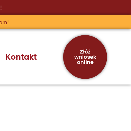
!
jom!
Złóż
Kontakt
wniosek
online