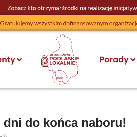
Zobacz kto otrzymał środki na realizację inicjatyw
Gratulujemy wszystkim dofinansowanym organizac
nty
Porady
3 dni do końca naboru!
-16