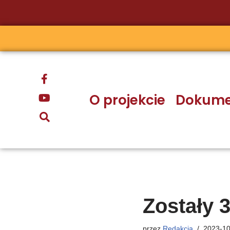
Przejdź
do
treści
O projekcie
Dokume
Zostały 
przez
Redakcja
2023-10