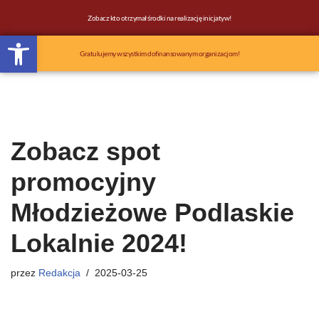
Zobacz kto otrzymał środki na realizację inicjatyw!
Otwórz pasek narzędzi
Przejdź
do
Gratulujemy wszystkim dofinansowanym organizacjom!
treści
Zobacz spot
promocyjny
Młodzieżowe Podlaskie
Lokalnie 2024!
przez
Redakcja
2025-03-25