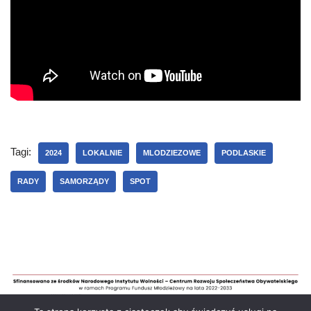
Tagi:
2024
LOKALNIE
MLODZIEZOWE
PODLASKIE
RADY
SAMORZĄDY
SPOT