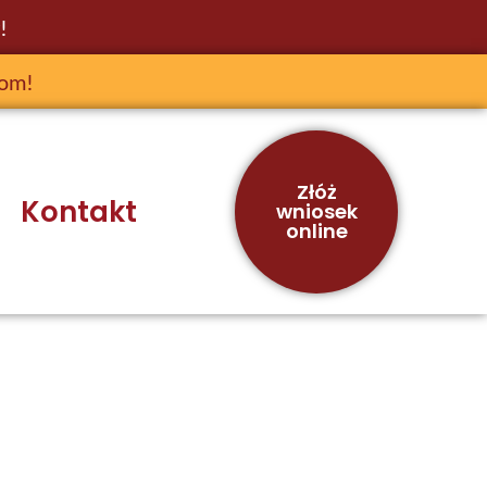
!
jom!
Złóż
Kontakt
wniosek
online