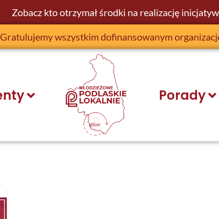
Zobacz kto otrzymał środki na realizację inicjatyw
Gratulujemy wszystkim dofinansowanym organizac
nty
Porady