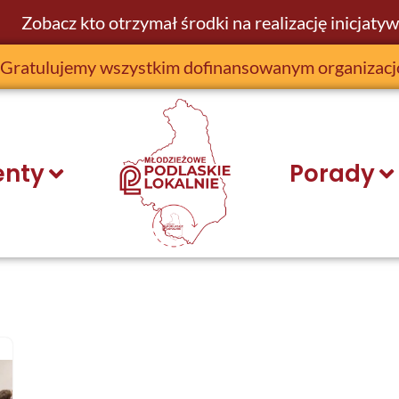
Zobacz kto otrzymał środki na realizację inicjatyw
Gratulujemy wszystkim dofinansowanym organizac
nty
Porady