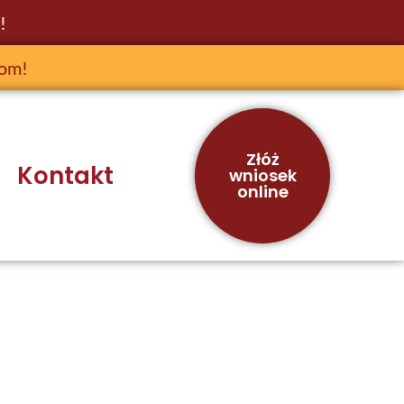
!
jom!
Złóż
Kontakt
wniosek
online