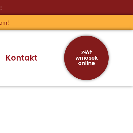
!
jom!
Złóż
Kontakt
wniosek
online