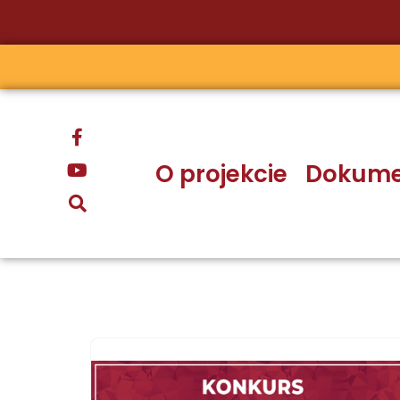
Przejdź
do
treści
O projekcie
Dokume