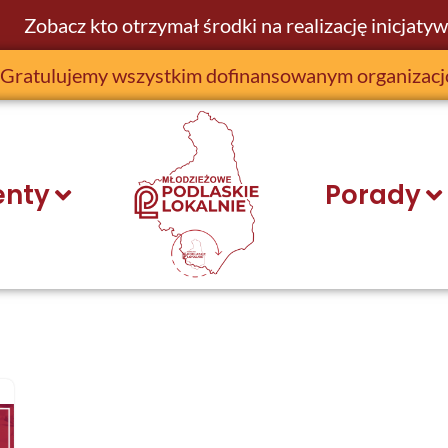
Zobacz kto otrzymał środki na realizację inicjatyw
Gratulujemy wszystkim dofinansowanym organizac
nty
Porady