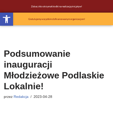
Zobacz kto otrzymał środki na realizację inicjatyw!
Otwórz pasek narzędzi
Przejdź
do
Gratulujemy wszystkim dofinansowanym organizacjom!
treści
Podsumowanie
inauguracji
Młodzieżowe Podlaskie
Lokalnie!
przez
Redakcja
2023-04-28