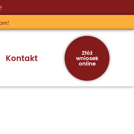
!
jom!
Złóż
Kontakt
wniosek
online