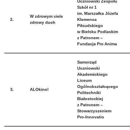
Uczniowski Zespołu
Szkół nr 1
im. Marszałka Józefa
W zdrowym ciele
2.
Klemensa
zdrowy duch
Piłsudskiego
w Bielsku Podlaskim
z Patronem –
Fundacja Pro Anima
Samorząd
Uczniowski
Akademickiego
Liceum
Ogólnokształcącego
3.
ALOkino!
Politechniki
Białostockiej
z Patronem –
Stowarzyszeniem
Pro-Innovatio