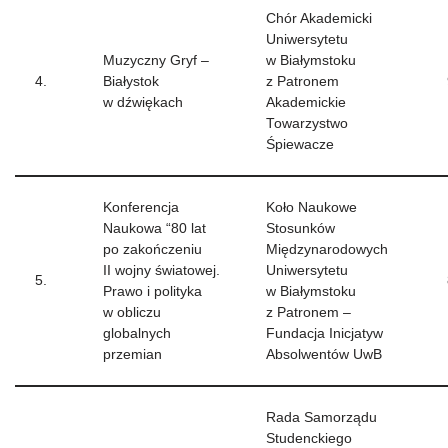
Chór Akademicki
Uniwersytetu
Muzyczny Gryf –
w Białymstoku
4.
Białystok
z Patronem
w dźwiękach
Akademickie
Towarzystwo
Śpiewacze
Konferencja
Koło Naukowe
Naukowa “80 lat
Stosunków
po zakończeniu
Międzynarodowych
II wojny światowej.
Uniwersytetu
5.
Prawo i polityka
w Białymstoku
w obliczu
z Patronem –
globalnych
Fundacja Inicjatyw
przemian
Absolwentów UwB
Rada Samorządu
Studenckiego