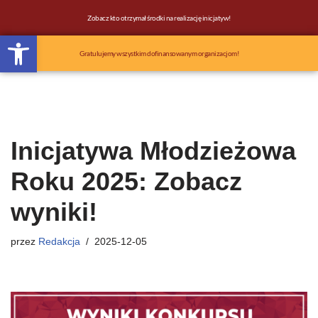
Zobacz kto otrzymał środki na realizację inicjatyw!
Otwórz pasek narzędzi
Przejdź
do
Gratulujemy wszystkim dofinansowanym organizacjom!
treści
Inicjatywa Młodzieżowa
Roku 2025: Zobacz
wyniki!
przez
Redakcja
2025-12-05