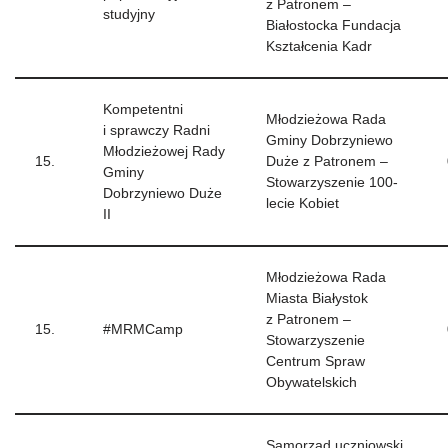
z Patronem –
studyjny
Białostocka Fundacja
Kształcenia Kadr
Kompetentni
Młodzieżowa Rada
i sprawczy Radni
Gminy Dobrzyniewo
Młodzieżowej Rady
15.
Duże z Patronem –
Gminy
Stowarzyszenie 100-
Dobrzyniewo Duże
lecie Kobiet
II
Młodzieżowa Rada
Miasta Białystok
z Patronem –
15.
#MRMCamp
Stowarzyszenie
Centrum Spraw
Obywatelskich
Samorząd uczniowski