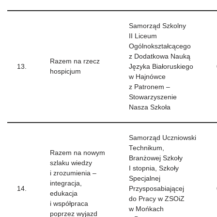
Samorząd Szkolny
II Liceum
Ogólnokształcącego
z Dodatkowa Nauką
Razem na rzecz
13.
Języka Białoruskiego
hospicjum
w Hajnówce
z Patronem –
Stowarzyszenie
Nasza Szkoła
Samorząd Uczniowski
Technikum,
Razem na nowym
Branżowej Szkoły
szlaku wiedzy
I stopnia, Szkoły
i zrozumienia –
Specjalnej
integracja,
14.
Przysposabiającej
edukacja
do Pracy w ZSOiZ
i współpraca
w Mońkach
poprzez wyjazd