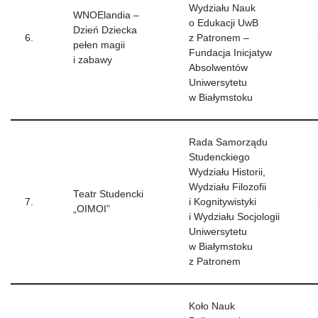
Wydziału Nauk
WNOElandia –
o Edukacji UwB
Dzień Dziecka
6.
z Patronem –
pełen magii
Fundacja Inicjatyw
i zabawy
Absolwentów
Uniwersytetu
w Białymstoku
Rada Samorządu
Studenckiego
Wydziału Historii,
Wydziału Filozofii
Teatr Studencki
7.
i Kognitywistyki
„OIMOI”
i Wydziału Socjologii
Uniwersytetu
w Białymstoku
z Patronem
Koło Nauk