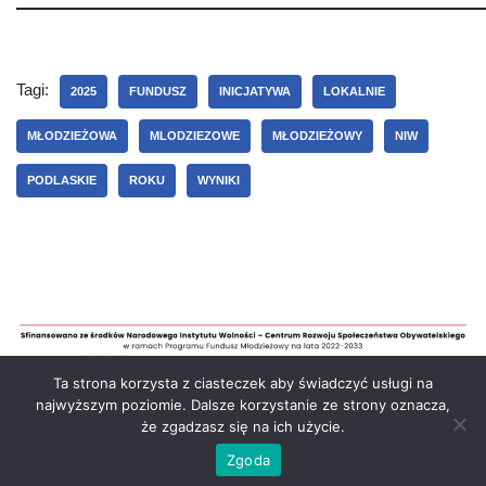
Tagi:
2025
FUNDUSZ
INICJATYWA
LOKALNIE
MŁODZIEŻOWA
MLODZIEZOWE
MŁODZIEŻOWY
NIW
PODLASKIE
ROKU
WYNIKI
Ta strona korzysta z ciasteczek aby świadczyć usługi na
najwyższym poziomie. Dalsze korzystanie ze strony oznacza,
że zgadzasz się na ich użycie.
Polityka prywatności
Zgoda
Młodzieżowe Podlaskie Lokalnie
| Białystok 2026 | Prawa