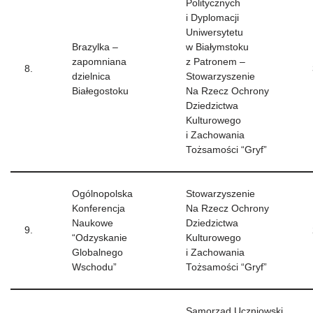
Politycznych
i Dyplomacji
Uniwersytetu
Brazylka –
w Białymstoku
zapomniana
z Patronem –
8.
dzielnica
Stowarzyszenie
Białegostoku
Na Rzecz Ochrony
Dziedzictwa
Kulturowego
i Zachowania
Tożsamości “Gryf”
Ogólnopolska
Stowarzyszenie
Konferencja
Na Rzecz Ochrony
Naukowe
Dziedzictwa
9.
“Odzyskanie
Kulturowego
Globalnego
i Zachowania
Wschodu”
Tożsamości “Gryf”
Samorząd Uczniowski