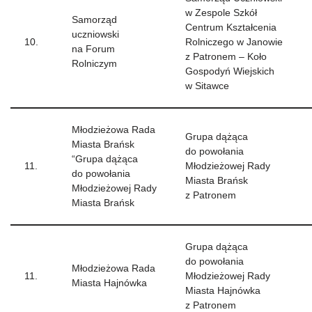
w Zespole Szkół
Samorząd
Centrum Kształcenia
uczniowski
10.
Rolniczego w Janowie
na Forum
z Patronem – Koło
Rolniczym
Gospodyń Wiejskich
w Sitawce
Młodzieżowa Rada
Grupa dążąca
Miasta Brańsk
do powołania
“Grupa dążąca
11.
Młodzieżowej Rady
do powołania
Miasta Brańsk
Młodzieżowej Rady
z Patronem
Miasta Brańsk
Grupa dążąca
do powołania
Młodzieżowa Rada
11.
Młodzieżowej Rady
Miasta Hajnówka
Miasta Hajnówka
z Patronem