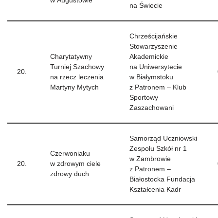
w Augustowie”
na Świecie
Chrześcijańskie
Stowarzyszenie
Charytatywny
Akademickie
Turniej Szachowy
na Uniwersytecie
20.
na rzecz leczenia
w Białymstoku
Martyny Mytych
z Patronem – Klub
Sportowy
Zaszachowani
Samorząd Uczniowski
Zespołu Szkół nr 1
Czerwoniaku
w Zambrowie
20.
w zdrowym ciele
z Patronem –
zdrowy duch
Białostocka Fundacja
Kształcenia Kadr