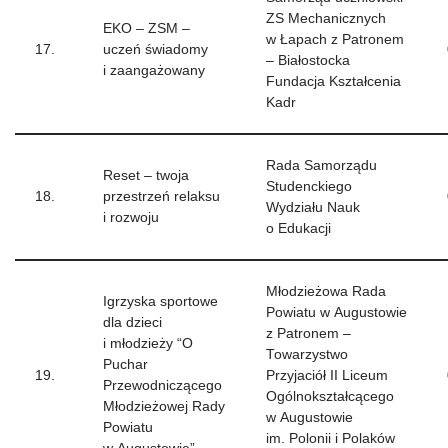
ZS Mechanicznych
EKO – ZSM –
w Łapach z Patronem
17.
uczeń świadomy
– Białostocka
i zaangażowany
Fundacja Kształcenia
Kadr
Rada Samorządu
Reset – twoja
Studenckiego
18.
przestrzeń relaksu
Wydziału Nauk
i rozwoju
o Edukacji
Młodzieżowa Rada
Igrzyska sportowe
Powiatu w Augustowie
dla dzieci
z Patronem –
i młodzieży “O
Towarzystwo
Puchar
19.
Przyjaciół II Liceum
Przewodniczącego
Ogólnokształcącego
Młodzieżowej Rady
w Augustowie
Powiatu
im. Polonii i Polaków