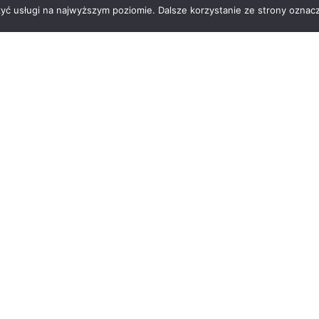
zyć usługi na najwyższym poziomie. Dalsze korzystanie ze strony oznacz
Zobacz kto otrzymał środki na realizację inicjatyw
Gratulujemy wszystkim dofinansowanym organizac
nty
Porady