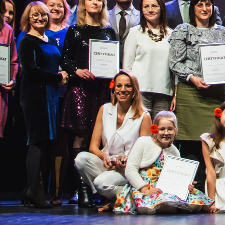
młodzieżowych
6.2026
Zobacz
7.2026!
rozstrzygnięcia!