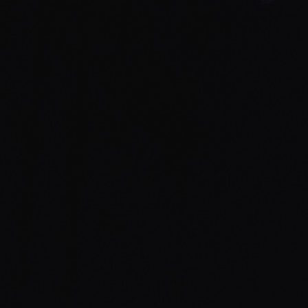
Przejdź
do
treści