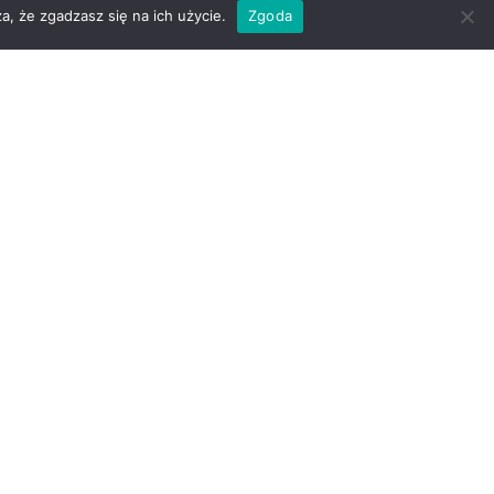
a, że zgadzasz się na ich użycie.
Zgoda
!
jom!
Złóż
Kontakt
wniosek
online
Nagrania