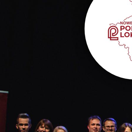
Wsparcie inicj
Nabór