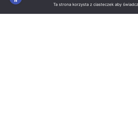
Ta strona korzysta z ciasteczek aby świadc
O projekcie
Dokume