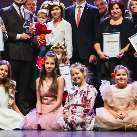
i studenckich
oraz organizacji
akademickich
Zobacz
rozstrzygnięcia!