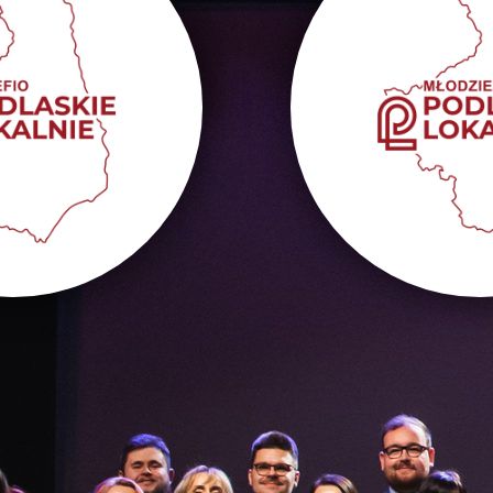
Tworzenie
atyw lokalnych
i aktywizacja
rad
 trwa