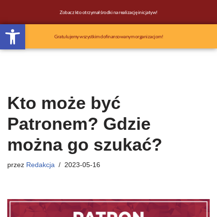
Zobacz kto otrzymał środki na realizację inicjatyw!
Otwórz pasek narzędzi
Przejdź
do
Gratulujemy wszystkim dofinansowanym organizacjom!
treści
Kto może być
Patronem? Gdzie
można go szukać?
przez
Redakcja
2023-05-16